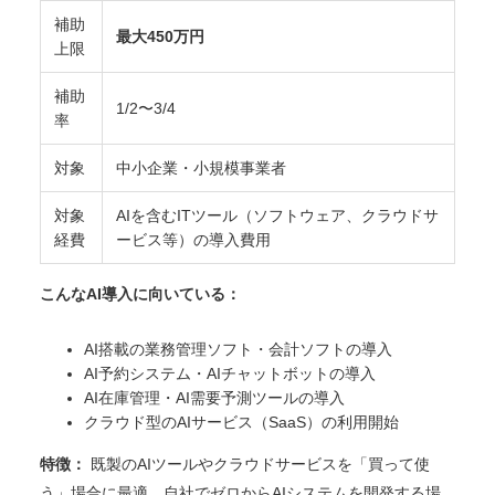
補助
最大450万円
上限
補助
1/2〜3/4
率
対象
中小企業・小規模事業者
対象
AIを含むITツール（ソフトウェア、クラウドサ
経費
ービス等）の導入費用
こんなAI導入に向いている：
AI搭載の業務管理ソフト・会計ソフトの導入
AI予約システム・AIチャットボットの導入
AI在庫管理・AI需要予測ツールの導入
クラウド型のAIサービス（SaaS）の利用開始
特徴：
既製のAIツールやクラウドサービスを「買って使
う」場合に最適。自社でゼロからAIシステムを開発する場