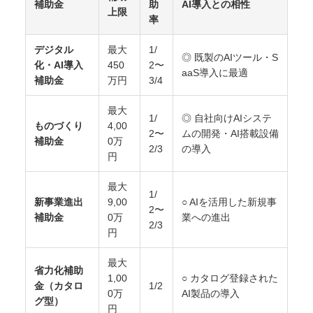
補助金
助
AI導入との相性
上限
率
デジタル
最大
1/
◎ 既製のAIツール・S
化・AI導入
450
2〜
aaS導入に最適
補助金
万円
3/4
最大
1/
◎ 自社向けAIシステ
ものづくり
4,00
2〜
ムの開発・AI搭載設備
補助金
0万
2/3
の導入
円
最大
1/
新事業進出
9,00
○ AIを活用した新規事
2〜
補助金
0万
業への進出
2/3
円
最大
省力化補助
1,00
○ カタログ登録された
金（カタロ
1/2
0万
AI製品の導入
グ型）
円