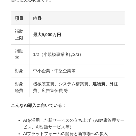
項目
内容
補助
最大9,000万円
上限
補助
1/2（小規模事業者は2/3）
率
対象
中小企業・中堅企業等
対象
機械装置費、システム構築費、
建物費
、外注
経費
費、広告宣伝費 等
こんなAI導入に向いている：
AIを活用した新サービスの立ち上げ（AI健康管理サー
ビス、AI対話サービス等）
AIプラットフォームの開発と新市場への参入