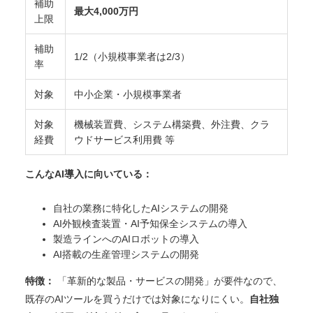
補助
最大4,000万円
上限
補助
1/2（小規模事業者は2/3）
率
対象
中小企業・小規模事業者
対象
機械装置費、システム構築費、外注費、クラ
経費
ウドサービス利用費 等
こんなAI導入に向いている：
自社の業務に特化したAIシステムの開発
AI外観検査装置・AI予知保全システムの導入
製造ラインへのAIロボットの導入
AI搭載の生産管理システムの開発
特徴：
「革新的な製品・サービスの開発」が要件なので、
既存のAIツールを買うだけでは対象になりにくい。
自社独