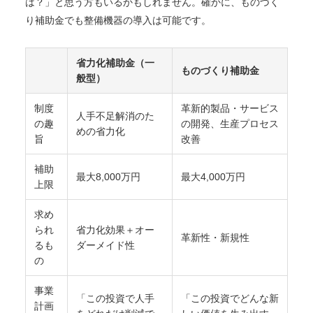
は？」と思う方もいるかもしれません。確かに、ものづく
り補助金でも整備機器の導入は可能です。
省力化補助金（一
ものづくり補助金
般型）
制度
革新的製品・サービス
人手不足解消のた
の趣
の開発、生産プロセス
めの省力化
旨
改善
補助
最大8,000万円
最大4,000万円
上限
求め
られ
省力化効果＋オー
革新性・新規性
るも
ダーメイド性
の
事業
「この投資で人手
「この投資でどんな新
計画