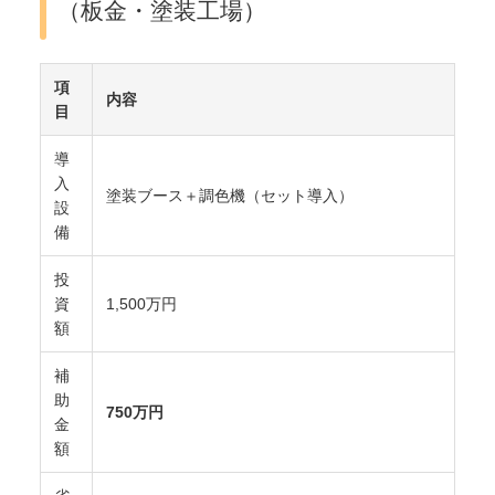
（板金・塗装工場）
項
内容
目
導
入
塗装ブース＋調色機（セット導入）
設
備
投
資
1,500万円
額
補
助
750万円
金
額