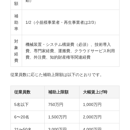
動）
額
補
助
1/2（小規模事業者・再生事業者は2/3）
率
対
機械装置・システム構築費（必須）、技術導入
象
費、専門家経費、運搬費、クラウドサービス利用
経
費、外注費、知的財産権等関連経費
費
従業員数に応じた補助上限額は以下のとおりです。
従業員数
補助上限額
大幅賃上げ時
5名以下
750万円
1,000万円
6〜20名
1,500万円
2,000万円
21〜50名
3,000万円
4,000万円