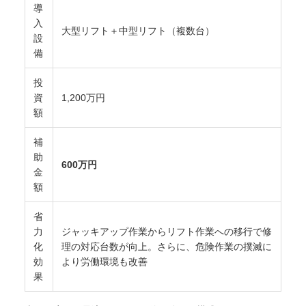
導
入
大型リフト＋中型リフト（複数台）
設
備
投
資
1,200万円
額
補
助
600万円
金
額
省
力
ジャッキアップ作業からリフト作業への移行で修
化
理の対応台数が向上。さらに、危険作業の撲滅に
効
より労働環境も改善
果